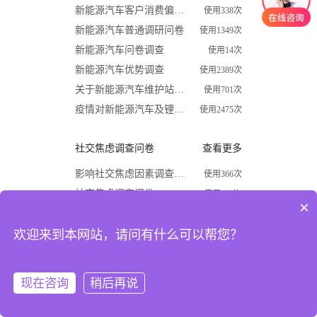
新能源汽车客户消费偏好调查问卷
使用338次
新能源汽车普通调研问卷
使用1349次
新能源汽车问卷调查
使用14次
新能源汽车优势调查
使用2389次
关于新能源汽车维护站调查问卷
使用701次
疫情对新能源汽车及锂电行业影响调查问卷
使用2475次
社交焦虑调查问卷
查看更多
影响社交焦虑因素调查问卷
使用366次
社交焦虑调查问卷
使用870次
×
大学生社交焦虑程度调查问卷
使用1624次
欢迎来到本网站，请问有什么可以帮您？
关于大学生社交焦虑问卷调查
使用677次
高中生社交焦虑调查问卷
使用1867次
大学生社交焦虑现状和成因调查
使用1009次
现在咨询
稍后再说
注册
登录
开学必备
查看更多