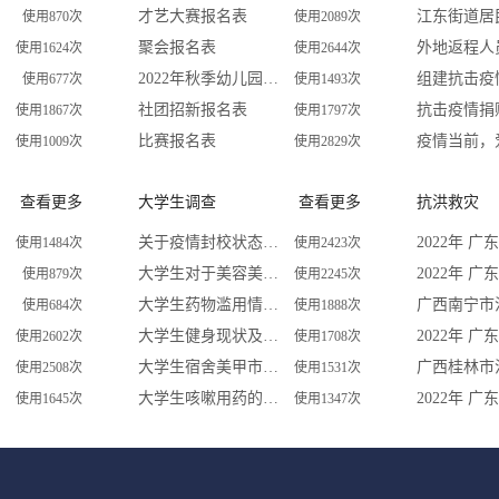
才艺大赛报名表
使用870次
使用2089次
聚会报名表
使用1624次
使用2644次
2022年秋季幼儿园招生预报名登记表
使用677次
使用1493次
社团招新报名表
抗击疫情捐
使用1867次
使用1797次
比赛报名表
疫情当前，
使用1009次
使用2829次
查看更多
大学生调查
查看更多
抗洪救灾
关于疫情封校状态下大学生每周运动量的调查问卷
使用1484次
使用2423次
大学生对于美容美体的看法
使用879次
使用2245次
大学生药物滥用情况调查问卷
使用684次
使用1888次
大学生健身现状及影响因素的调查研究
使用2602次
使用1708次
大学生宿舍美甲市场调研
使用2508次
使用1531次
大学生咳嗽用药的调查
使用1645次
使用1347次