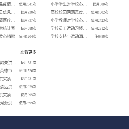
江东街道居民疫情防控信息登记表
小学学生对学校心理健康教育满意度调查表
使用2041次
使用589次
外地返程人员信息统计表
高校校园网满意度调查问卷
使用930次
使用1002次
组建抗击疫情医疗救治预备队报名
小学教师对学校心理健康教育满意度调查表
使用737次
使用2423次
赠统计表
学校员工运动习惯调查
使用688次
使用2312次
爱心捐赠
学校支持与运动满意度关系调查
使用1204次
使用80次
查看更多
2022年 广东韶关洪灾紧急求助信息登记表
使用381次
2022年 广东英德市洪灾紧急求助信息登记表
使用1526次
广西南宁市洪灾紧急求助信息登记表
使用231次
2022年 广东清远洪灾紧急求助信息登记表
使用2079次
广西桂林市洪灾紧急求助信息登记表
使用995次
2022年 广东河源洪灾紧急求助信息登记表
使用2599次