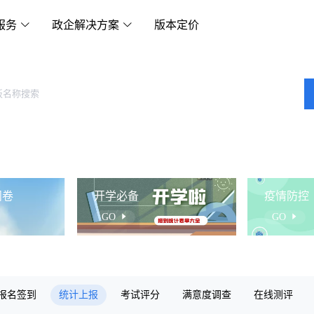
服务
政企解决方案
版本定价
问卷
开学必备
疫情防控
GO
GO
报名签到
统计上报
考试评分
满意度调查
在线测评