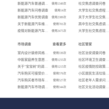
新能源汽车普通调研问卷
社交焦虑调查问卷
使用1349次
新能源汽车问卷调查
大学生社交焦虑程度调查问卷
使用14次
新能源汽车优势调查
关于大学生社交焦虑问卷调查
使用2389次
关于新能源汽车维护站调查问卷
高中生社交焦虑调查问卷
使用701次
疫情对新能源汽车及锂电行业影响调查问卷
大学生社交焦虑现状和成因调查
使用2475次
市场调查
查看更多
社区管家
室内设计装修风格喜好调查
社区治安调查问卷
使用339次
中医家庭养生意愿问卷调查
社区环境卫生调查问卷
使用1255次
关于“宝宝树”的调查问卷
社区疫情防控政策措施及居民满意度调查
使用1215次
汽车购买可接受价位调查问卷
小区居民生活垃圾分类问卷调查
使用576次
汽车购买者市场车型调查问卷
社区老年人需求问卷调查
使用527次
新能源汽车市场调查问卷
社区文化活动调查问卷
使用344次