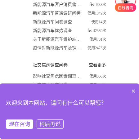
新能源汽车客户消费偏好调查问卷
使用338次
新能源汽车普通调研问卷
使用1349次
新能源汽车问卷调查
使用14次
新能源汽车优势调查
使用2389次
关于新能源汽车维护站调查问卷
使用701次
疫情对新能源汽车及锂电行业影响调查问卷
使用2475次
社交焦虑调查问卷
查看更多
影响社交焦虑因素调查问卷
使用366次
社交焦虑调查问卷
使用870次
×
大学生社交焦虑程度调查问卷
使用1624次
欢迎来到本网站，请问有什么可以帮您？
关于大学生社交焦虑问卷调查
使用677次
高中生社交焦虑调查问卷
使用1867次
大学生社交焦虑现状和成因调查
使用1009次
现在咨询
稍后再说
注册
登录
开学必备
查看更多