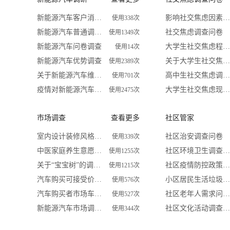
新能源汽车客户消费偏好调查问卷
影响社交焦虑因素调查问卷
使用338次
新能源汽车普通调研问卷
社交焦虑调查问卷
使用1349次
新能源汽车问卷调查
大学生社交焦虑程度调查问卷
使用14次
新能源汽车优势调查
关于大学生社交焦虑问卷调查
使用2389次
关于新能源汽车维护站调查问卷
高中生社交焦虑调查问卷
使用701次
疫情对新能源汽车及锂电行业影响调查问卷
大学生社交焦虑现状和成因调查
使用2475次
市场调查
查看更多
社区管家
室内设计装修风格喜好调查
社区治安调查问卷
使用339次
中医家庭养生意愿问卷调查
社区环境卫生调查问卷
使用1255次
关于“宝宝树”的调查问卷
社区疫情防控政策措施及居民满意度调查
使用1215次
汽车购买可接受价位调查问卷
小区居民生活垃圾分类问卷调查
使用576次
汽车购买者市场车型调查问卷
社区老年人需求问卷调查
使用527次
新能源汽车市场调查问卷
社区文化活动调查问卷
使用344次