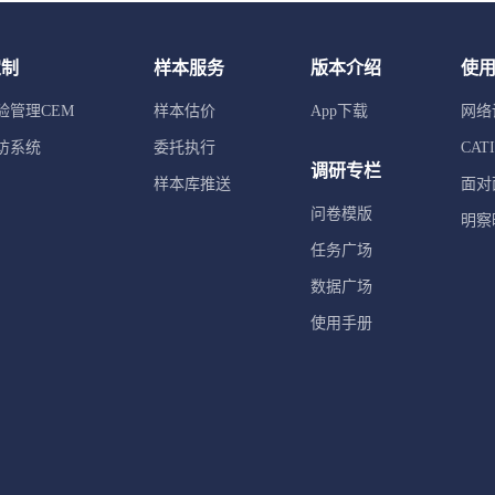
定制
样本服务
版本介绍
使
验管理CEM
样本估价
App下载
网络
访系统
委托执行
CA
调研专栏
样本库推送
面对
问卷模版
明察
任务广场
数据广场
使用手册