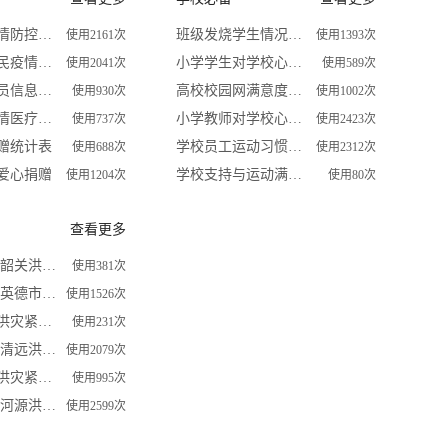
运输企业疫情防控排查
班级发烧学生情况调查
使用2161次
使用1393次
江东街道居民疫情防控信息登记表
小学学生对学校心理健康教育满意度调查表
使用2041次
使用589次
外地返程人员信息统计表
高校校园网满意度调查问卷
使用930次
使用1002次
组建抗击疫情医疗救治预备队报名
小学教师对学校心理健康教育满意度调查表
使用737次
使用2423次
赠统计表
学校员工运动习惯调查
使用688次
使用2312次
爱心捐赠
学校支持与运动满意度关系调查
使用1204次
使用80次
查看更多
2022年 广东韶关洪灾紧急求助信息登记表
使用381次
2022年 广东英德市洪灾紧急求助信息登记表
使用1526次
广西南宁市洪灾紧急求助信息登记表
使用231次
2022年 广东清远洪灾紧急求助信息登记表
使用2079次
广西桂林市洪灾紧急求助信息登记表
使用995次
2022年 广东河源洪灾紧急求助信息登记表
使用2599次