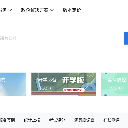
服务
政企解决方案
版本定价
问卷
开学必备
疫情防控
GO
GO
报名签到
统计上报
考试评分
满意度调查
在线测评