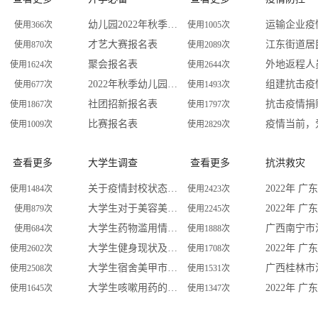
幼儿园2022年秋季线上预报名登记表
使用366次
使用1005次
才艺大赛报名表
使用870次
使用2089次
聚会报名表
使用1624次
使用2644次
2022年秋季幼儿园招生预报名登记表
使用677次
使用1493次
社团招新报名表
抗击疫情捐
使用1867次
使用1797次
比赛报名表
疫情当前，
使用1009次
使用2829次
查看更多
大学生调查
查看更多
抗洪救灾
关于疫情封校状态下大学生每周运动量的调查问卷
使用1484次
使用2423次
大学生对于美容美体的看法
使用879次
使用2245次
大学生药物滥用情况调查问卷
使用684次
使用1888次
大学生健身现状及影响因素的调查研究
使用2602次
使用1708次
大学生宿舍美甲市场调研
使用2508次
使用1531次
大学生咳嗽用药的调查
使用1645次
使用1347次