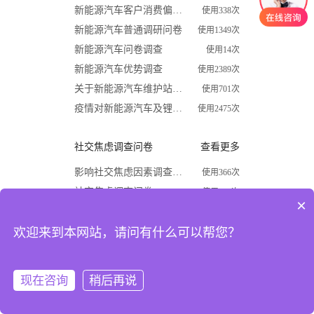
新能源汽车客户消费偏好调查问卷
使用338次
新能源汽车普通调研问卷
使用1349次
新能源汽车问卷调查
使用14次
新能源汽车优势调查
使用2389次
关于新能源汽车维护站调查问卷
使用701次
疫情对新能源汽车及锂电行业影响调查问卷
使用2475次
社交焦虑调查问卷
查看更多
影响社交焦虑因素调查问卷
使用366次
社交焦虑调查问卷
使用870次
×
大学生社交焦虑程度调查问卷
使用1624次
欢迎来到本网站，请问有什么可以帮您？
关于大学生社交焦虑问卷调查
使用677次
高中生社交焦虑调查问卷
使用1867次
大学生社交焦虑现状和成因调查
使用1009次
现在咨询
稍后再说
注册
登录
开学必备
查看更多