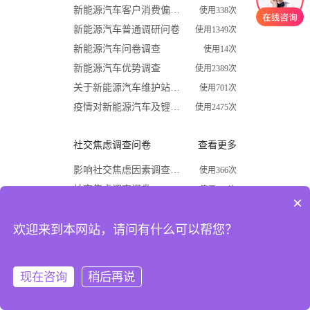
新能源汽车客户消费偏好调查问卷
使用338次
新能源汽车普通调研问卷
使用1349次
新能源汽车问卷调查
使用14次
新能源汽车优势调查
使用2389次
关于新能源汽车维护站调查问卷
使用701次
疫情对新能源汽车及锂电行业影响调查问卷
使用2475次
社交焦虑调查问卷
查看更多
影响社交焦虑因素调查问卷
使用366次
社交焦虑调查问卷
使用870次
×
大学生社交焦虑程度调查问卷
使用1624次
欢迎来到本网站，请问有什么可以帮您？
关于大学生社交焦虑问卷调查
使用677次
高中生社交焦虑调查问卷
使用1867次
大学生社交焦虑现状和成因调查
使用1009次
现在咨询
稍后再说
注册
登录
开学必备
查看更多