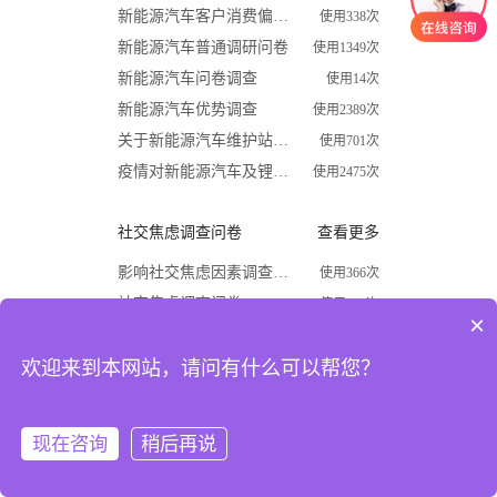
新能源汽车客户消费偏好调查问卷
使用338次
新能源汽车普通调研问卷
使用1349次
新能源汽车问卷调查
使用14次
新能源汽车优势调查
使用2389次
关于新能源汽车维护站调查问卷
使用701次
疫情对新能源汽车及锂电行业影响调查问卷
使用2475次
社交焦虑调查问卷
查看更多
影响社交焦虑因素调查问卷
使用366次
社交焦虑调查问卷
使用870次
×
大学生社交焦虑程度调查问卷
使用1624次
欢迎来到本网站，请问有什么可以帮您？
关于大学生社交焦虑问卷调查
使用677次
高中生社交焦虑调查问卷
使用1867次
大学生社交焦虑现状和成因调查
使用1009次
现在咨询
稍后再说
注册
登录
开学必备
查看更多