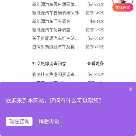
新能源汽车客户消费偏好调查问卷
使用338次
新能源汽车普通调研问卷
使用1349次
新能源汽车问卷调查
使用14次
新能源汽车优势调查
使用2389次
关于新能源汽车维护站调查问卷
使用701次
疫情对新能源汽车及锂电行业影响调查问卷
使用2475次
社交焦虑调查问卷
查看更多
影响社交焦虑因素调查问卷
使用366次
社交焦虑调查问卷
使用870次
×
大学生社交焦虑程度调查问卷
使用1624次
欢迎来到本网站，请问有什么可以帮您？
关于大学生社交焦虑问卷调查
使用677次
高中生社交焦虑调查问卷
使用1867次
大学生社交焦虑现状和成因调查
使用1009次
现在咨询
稍后再说
注册
登录
开学必备
查看更多