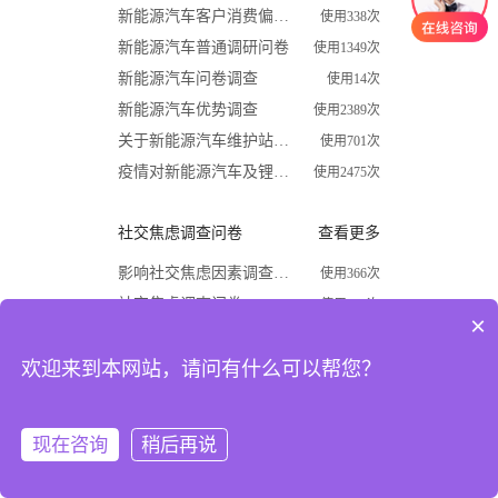
新能源汽车客户消费偏好调查问卷
使用338次
新能源汽车普通调研问卷
使用1349次
新能源汽车问卷调查
使用14次
新能源汽车优势调查
使用2389次
关于新能源汽车维护站调查问卷
使用701次
疫情对新能源汽车及锂电行业影响调查问卷
使用2475次
社交焦虑调查问卷
查看更多
影响社交焦虑因素调查问卷
使用366次
社交焦虑调查问卷
使用870次
×
大学生社交焦虑程度调查问卷
使用1624次
欢迎来到本网站，请问有什么可以帮您？
关于大学生社交焦虑问卷调查
使用677次
高中生社交焦虑调查问卷
使用1867次
大学生社交焦虑现状和成因调查
使用1009次
现在咨询
稍后再说
注册
登录
开学必备
查看更多