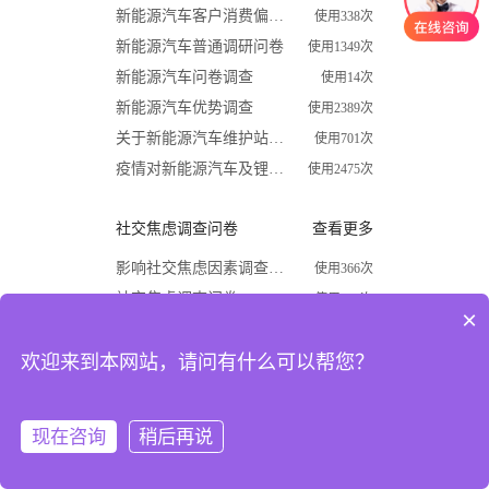
新能源汽车客户消费偏好调查问卷
使用338次
新能源汽车普通调研问卷
使用1349次
新能源汽车问卷调查
使用14次
新能源汽车优势调查
使用2389次
关于新能源汽车维护站调查问卷
使用701次
疫情对新能源汽车及锂电行业影响调查问卷
使用2475次
社交焦虑调查问卷
查看更多
影响社交焦虑因素调查问卷
使用366次
社交焦虑调查问卷
使用870次
×
大学生社交焦虑程度调查问卷
使用1624次
欢迎来到本网站，请问有什么可以帮您？
关于大学生社交焦虑问卷调查
使用677次
高中生社交焦虑调查问卷
使用1867次
大学生社交焦虑现状和成因调查
使用1009次
现在咨询
稍后再说
注册
登录
开学必备
查看更多