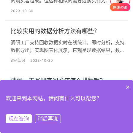
的购买者组成。但这种相似的需要或购买行为，却有一
种独特性。而得到细分市场的过程，我们叫做市场细
2023-10-30
分，即一个企业把一个由各类购买者构成的大市场，切
割成一系列小的市场区块。 市场细分如果做的好，就能
比较实用的数据分析方法有哪些？
让企业的产品和服务更彻底达到每一个细分市场，确保
企业的产品和服务更好地匹配到每一个细分市场上独特
调研工厂支持回收数据实时在线统计，即时分析，支持
的需要。 所以要想做好市…
数据导出；实现图表化展示，直观呈现数据结果，数据
不仅专业而且好看，专业的分析报表可直接引用，帮助
调研知识
2023-10-30
用户将数据转化为洞察力。 调研工厂
（https://survey.work）由清研集团联合清华大学，依
请问一下写调查问卷该怎么排版呢？
托19年专业调研经验共同研发的线上+线下一站式调研
×
服务平台，免费支持网络调查、巡查暗访、样本服务、
首先你先选择一个很好用很专业的平台最为关键！这里
论文查重、面对面…
欢迎来到本网站，请问有什么可以帮您？
推荐调研工厂（调研工厂-国内调研方法齐全、质量把控
透明的调研平台），调研工厂由清研集团联合清华大
2023-10-30
学，依托19年专业调研经验共同研发的线上+线下一站
现在咨询
稍后再说
注册
登录
式调研服务平台，提供从需求分析、问卷设计、问卷编
问卷调查报告如何写
辑、数据收集、数据处理分析到最终报告输出的一站式