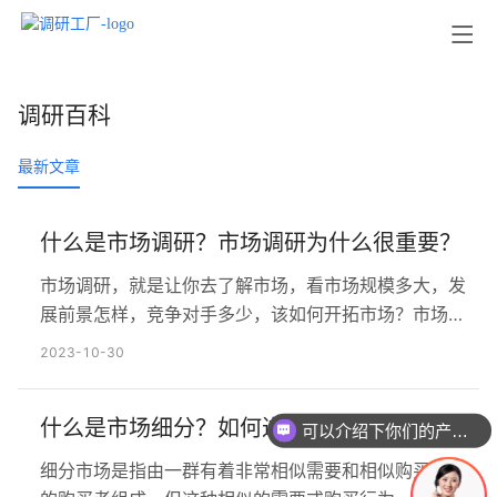
调研百科
最新文章
什么是市场调研？市场调研为什么很重要？
市场调研，就是让你去了解市场，看市场规模多大，发
展前景怎样，竞争对手多少，该如何开拓市场？市场调
研对营销管理非常重要，通过市场调研，了解外部的市
2023-10-30
场，了解市场环境变化，为决策提供依据。只有了解了
市场，才知道有没有必要去开拓这块市场，也就是“知己
什么是市场细分？如何进行自己的市场细分?
知彼，百战不殆”。具体步骤如下： 1、了解市场调研的
可以介绍下你们的产品么
目的 如何了解市场调研的目的？其内容包括市场发展前
细分市场是指由一群有着非常相似需要和相似购买行为
景、行业分析、产…