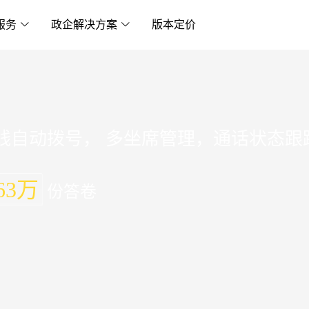
服务
政企解决方案
版本定价
在线自动拨号， 多坐席管理，通话状态
63万
份答卷