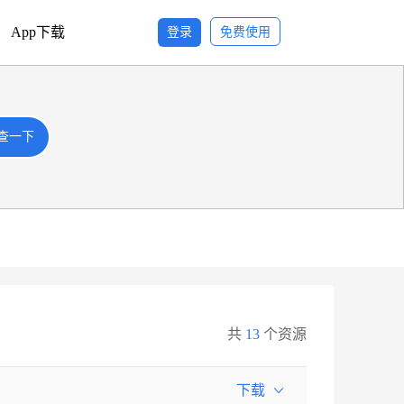
App下载
登录
免费使用
查一下
查一下
共
13
个资源
下载