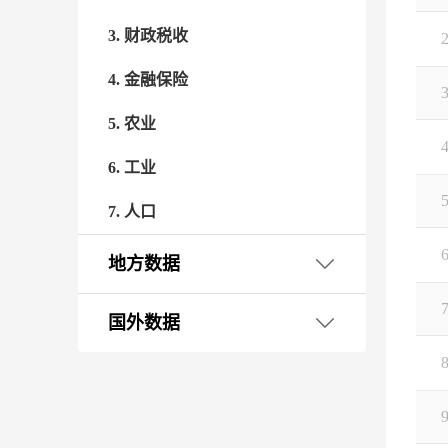
3. 财政税收
4. 金融保险
5. 农业
6. 工业
7. 人口
8. 行政与经济区划
地方数据
9. 城市建设
东北地区
国外数据
10. 汽车
华北地区
黑龙江省
吉林省
辽宁省
亚洲
11. 资源
华东地区
北京市
河北省
内蒙古自治区
山西省
天津市
欧洲
阿富汗
阿联酋
阿曼
阿塞拜疆
巴基斯坦
巴勒斯坦
巴林
不丹
朝鲜
东帝汶
菲律宾
哈萨克斯坦
韩国
吉尔吉斯斯坦
柬埔寨
卡塔尔
科威特
老挝
黎巴嫩
马尔代夫
马来西亚
蒙古
孟加拉国
缅甸
尼泊尔
格鲁吉亚
日本
沙特阿拉伯
斯里兰卡
塔吉克斯坦
泰国
土耳其
土库曼斯坦
文莱
乌兹别克斯坦
新加坡
叙利亚
亚美尼亚
也门
伊拉克
伊朗
以色列
印度
印度尼西亚
约旦
越南
中国
12. 环境
华南地区
安徽省
福建省
江苏省
山东省
上海市
浙江省