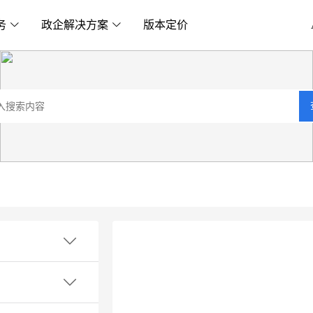
务
政企解决方案
版本定价
抽样框
查一下