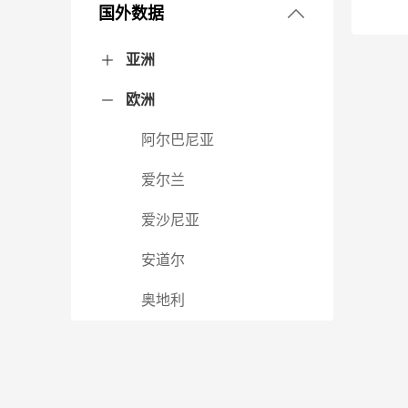
东北地区
国外数据
3. 财政税收
华北地区
黑龙江省
吉林省
辽宁省
亚洲
4. 金融保险
华东地区
北京市
河北省
内蒙古自治区
山西省
天津市
欧洲
阿富汗
阿联酋
阿曼
阿塞拜疆
巴基斯坦
巴勒斯坦
巴林
不丹
朝鲜
东帝汶
菲律宾
哈萨克斯坦
韩国
吉尔吉斯斯坦
柬埔寨
卡塔尔
科威特
老挝
黎巴嫩
马尔代夫
马来西亚
蒙古
孟加拉国
缅甸
尼泊尔
格鲁吉亚
日本
沙特阿拉伯
斯里兰卡
塔吉克斯坦
泰国
土耳其
土库曼斯坦
文莱
乌兹别克斯坦
新加坡
叙利亚
亚美尼亚
也门
伊拉克
伊朗
以色列
印度
印度尼西亚
约旦
越南
中国
5. 农业
华南地区
安徽省
福建省
江苏省
山东省
上海市
浙江省
阿尔巴尼亚
6. 工业
华中地区
广东省
广西壮族自治区
海南省
爱尔兰
7. 人口
西北地区
河南省
湖北省
湖南省
江西省
爱沙尼亚
8. 行政与经济区划
西南地区
甘肃省
宁夏回族自治区
青海省
陕西省
新疆维吾尔自治区
安道尔
9. 城市建设
贵州省
四川省
西藏自治区
云南省
重庆市
奥地利
10. 汽车
白俄罗斯
11. 资源
保加利亚
12. 环境