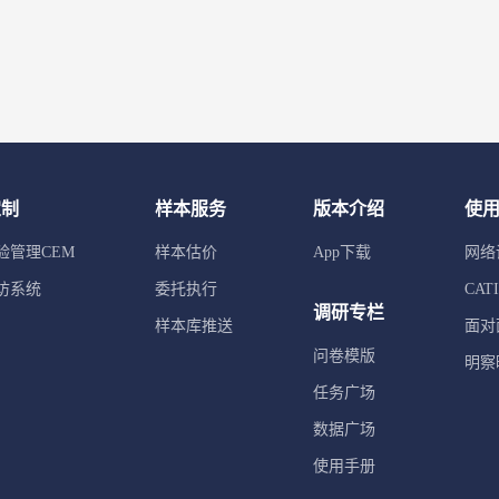
定制
样本服务
版本介绍
使
验管理CEM
样本估价
App下载
网络
访系统
委托执行
CA
调研专栏
样本库推送
面对
问卷模版
明察
任务广场
数据广场
使用手册