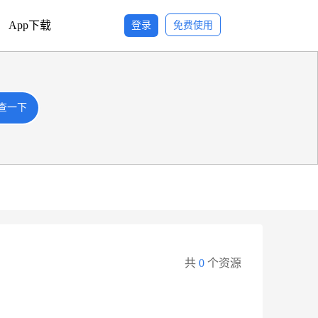
App下载
登录
免费使用
查一下
查一下
共
0
个资源