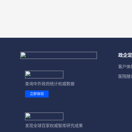
比利时
13. 能源
冰岛
14. 交通运输
波兰
15. 通信与互联网
波黑
16. 旅游
政企
丹麦
17. 房地产
客户体
德国
18. 教育
医院随
俄罗斯
查询中外政府统计权威数据
19. 科技
立即体验
法国
20. 文化体育
梵蒂冈
21. 卫生社会服务
芬兰
22. 公共管理
发现全球百家权威智库研究成果