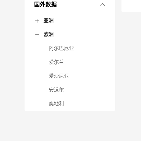
东北地区
国外数据
3. 财政税收
华北地区
黑龙江省
吉林省
辽宁省
亚洲
4. 金融保险
华东地区
北京市
河北省
内蒙古自治区
山西省
天津市
欧洲
阿富汗
阿联酋
阿曼
阿塞拜疆
巴基斯坦
巴勒斯坦
巴林
不丹
朝鲜
东帝汶
菲律宾
哈萨克斯坦
韩国
吉尔吉斯斯坦
柬埔寨
卡塔尔
科威特
老挝
黎巴嫩
马尔代夫
马来西亚
蒙古
孟加拉国
缅甸
尼泊尔
格鲁吉亚
日本
沙特阿拉伯
斯里兰卡
塔吉克斯坦
泰国
土耳其
土库曼斯坦
文莱
乌兹别克斯坦
新加坡
叙利亚
亚美尼亚
也门
伊拉克
伊朗
以色列
印度
印度尼西亚
约旦
越南
中国
5. 农业
华南地区
安徽省
福建省
江苏省
山东省
上海市
浙江省
阿尔巴尼亚
6. 工业
华中地区
广东省
广西壮族自治区
海南省
爱尔兰
7. 人口
西北地区
河南省
湖北省
湖南省
江西省
爱沙尼亚
8. 行政与经济区划
西南地区
甘肃省
宁夏回族自治区
青海省
陕西省
新疆维吾尔自治区
安道尔
9. 城市建设
贵州省
四川省
西藏自治区
云南省
重庆市
奥地利
10. 汽车
白俄罗斯
11. 资源
保加利亚
12. 环境