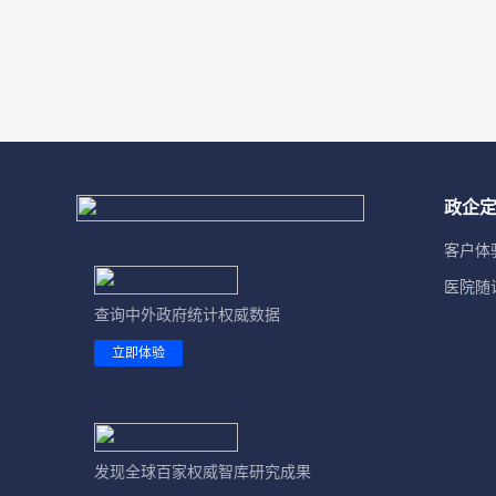
比利时
13. 能源
冰岛
14. 交通运输
波兰
15. 通信与互联网
波黑
16. 旅游
政企
丹麦
17. 房地产
客户体
德国
18. 教育
医院随
俄罗斯
查询中外政府统计权威数据
19. 科技
立即体验
法国
20. 文化体育
梵蒂冈
21. 卫生社会服务
芬兰
22. 公共管理
发现全球百家权威智库研究成果