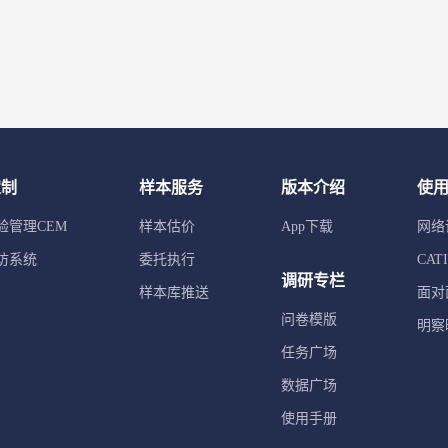
定制
样本服务
版本介绍
使
验管理CEM
样本估价
App下载
网络
访系统
委托执行
CA
调研专栏
样本库推送
面对
问卷模版
明察
任务广场
数据广场
使用手册