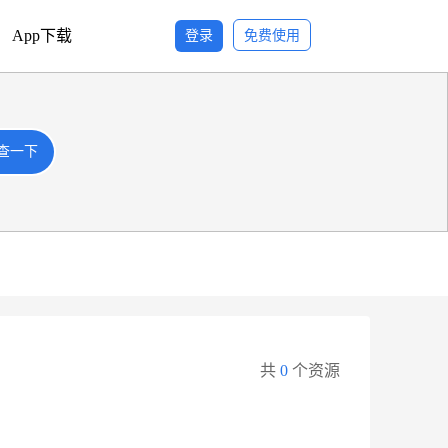
App下载
登录
免费使用
查一下
查一下
共
0
个资源