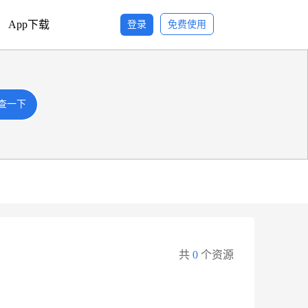
App下载
登录
免费使用
查一下
查一下
共
0
个资源