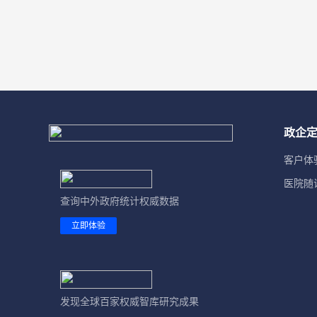
比利时
13. 能源
冰岛
14. 交通运输
波兰
15. 通信与互联网
波黑
16. 旅游
政企
丹麦
17. 房地产
客户体
德国
18. 教育
医院随
俄罗斯
查询中外政府统计权威数据
19. 科技
立即体验
法国
20. 文化体育
梵蒂冈
21. 卫生社会服务
芬兰
22. 公共管理
发现全球百家权威智库研究成果