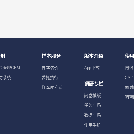
定制
样本服务
版本介绍
使
验管理CEM
样本估价
App下载
网络
访系统
委托执行
CA
调研专栏
样本库推送
面对
问卷模版
明察
任务广场
数据广场
使用手册