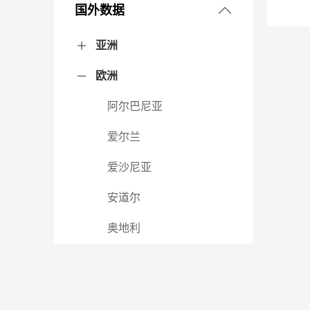
东北地区
国外数据
3. 财政税收
华北地区
黑龙江省
吉林省
辽宁省
亚洲
4. 金融保险
华东地区
北京市
河北省
内蒙古自治区
山西省
天津市
欧洲
阿富汗
阿联酋
阿曼
阿塞拜疆
巴基斯坦
巴勒斯坦
巴林
不丹
朝鲜
东帝汶
菲律宾
哈萨克斯坦
韩国
吉尔吉斯斯坦
柬埔寨
卡塔尔
科威特
老挝
黎巴嫩
马尔代夫
马来西亚
蒙古
孟加拉国
缅甸
尼泊尔
格鲁吉亚
日本
沙特阿拉伯
斯里兰卡
塔吉克斯坦
泰国
土耳其
土库曼斯坦
文莱
乌兹别克斯坦
新加坡
叙利亚
亚美尼亚
也门
伊拉克
伊朗
以色列
印度
印度尼西亚
约旦
越南
中国
5. 农业
华南地区
安徽省
福建省
江苏省
山东省
上海市
浙江省
阿尔巴尼亚
6. 工业
华中地区
广东省
广西壮族自治区
海南省
爱尔兰
7. 人口
西北地区
河南省
湖北省
湖南省
江西省
爱沙尼亚
8. 行政与经济区划
西南地区
甘肃省
宁夏回族自治区
青海省
陕西省
新疆维吾尔自治区
安道尔
9. 城市建设
贵州省
四川省
西藏自治区
云南省
重庆市
奥地利
10. 汽车
白俄罗斯
11. 资源
保加利亚
12. 环境