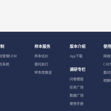
定制
样本服务
版本介绍
使
验管理CEM
样本估价
App下载
网络
访系统
委托执行
CA
调研专栏
样本库推送
面对
问卷模版
明察
任务广场
数据广场
使用手册