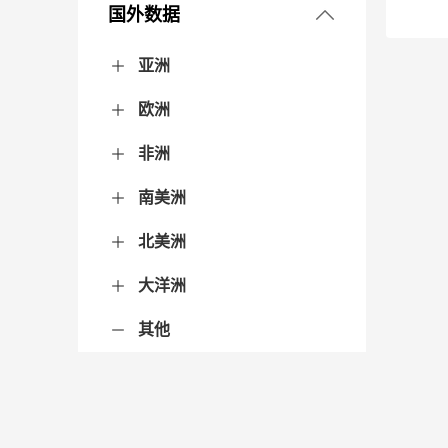
东北地区
国外数据
3. 财政税收
华北地区
黑龙江省
吉林省
辽宁省
亚洲
4. 金融保险
华东地区
北京市
河北省
内蒙古自治区
山西省
天津市
欧洲
阿富汗
阿联酋
阿曼
阿塞拜疆
巴基斯坦
巴勒斯坦
巴林
不丹
朝鲜
东帝汶
菲律宾
哈萨克斯坦
韩国
吉尔吉斯斯坦
柬埔寨
卡塔尔
科威特
老挝
黎巴嫩
马尔代夫
马来西亚
蒙古
孟加拉国
缅甸
尼泊尔
格鲁吉亚
日本
沙特阿拉伯
斯里兰卡
塔吉克斯坦
泰国
土耳其
土库曼斯坦
文莱
乌兹别克斯坦
新加坡
叙利亚
亚美尼亚
也门
伊拉克
伊朗
以色列
印度
印度尼西亚
约旦
越南
中国
5. 农业
华南地区
安徽省
福建省
江苏省
山东省
上海市
浙江省
非洲
阿尔巴尼亚
爱尔兰
爱沙尼亚
安道尔
奥地利
白俄罗斯
保加利亚
比利时
冰岛
波兰
波黑
丹麦
德国
俄罗斯
法国
梵蒂冈
芬兰
西撒哈拉
荷兰
捷克
克罗地亚
拉脱维亚
立陶宛
列支敦士登
卢森堡
罗马尼亚
马耳他
北马其顿
希腊
摩尔多瓦
摩纳哥
挪威
葡萄牙
瑞典
瑞士
塞尔维亚
塞浦路斯
圣马力诺
斯洛伐克
斯洛文尼亚
乌克兰
西班牙
匈牙利
意大利
英国
黑山
6. 工业
华中地区
广东省
广西壮族自治区
海南省
南美洲
阿尔及利亚
埃及
埃塞俄比亚
安哥拉
贝宁
博茨瓦纳
布基纳法索
布隆迪
多哥
厄立特里亚
佛得角
赤道几内亚
冈比亚
刚果（布）
民主刚果（金）
吉布提
几内亚
几内亚比绍
加纳
加蓬
津巴布韦
喀麦隆
科摩罗
科特迪瓦
肯尼亚
莱索托
利比里亚
利比亚
卢旺达
马达加斯加
马拉维
马里
毛里求斯
毛里塔尼亚
摩洛哥
莫桑比克
纳米比亚
南非
尼日尔
尼日利亚
塞拉利昂
塞内加尔
塞舌尔
圣多美和普林西比
圣赫勒拿
斯威士兰
苏丹
索马里
坦桑尼亚
突尼斯
乌干达
赞比亚
乍得
中非
南苏丹
7. 人口
西北地区
河南省
湖北省
湖南省
江西省
北美洲
阿根廷
巴拉圭
巴西
玻利维亚
厄瓜多尔
哥伦比亚
圭亚那
秘鲁
苏里南
委内瑞拉
乌拉圭
智利
8. 行政与经济区划
西南地区
甘肃省
宁夏回族自治区
青海省
陕西省
新疆维吾尔自治区
大洋洲
阿鲁巴
安提瓜和巴布达
巴巴多斯
巴哈马
巴拿马
伯利兹
多米尼克
多米尼加
哥斯达黎加
格林纳达
古巴
海地
荷属安地列斯
洪都拉斯
加拿大
美国
蒙特塞拉特
墨西哥
尼加拉瓜
萨尔瓦多
圣基茨和尼维斯
圣卢西亚
圣文森特和格林纳丁斯
特立尼达和多巴哥
危地马拉
牙买加
9. 城市建设
贵州省
四川省
西藏自治区
云南省
重庆市
其他
澳大利亚
巴布亚新几内亚
斐济
基里巴斯
库克群岛
马绍尔群岛
密克罗尼西亚
瑙鲁
纽埃
帕劳
萨摩亚
所罗门群岛
汤加
图瓦卢
瓦努阿图
新西兰
10. 汽车
阿森松岛
11. 资源
安圭拉
12. 环境