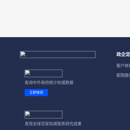
奥兰群岛
13. 能源
百慕大
14. 交通运输
北马里亚纳群岛
15. 通信与互联网
波多黎各
16. 旅游
政企
布维岛
17. 房地产
客户体
法罗群岛
18. 教育
医院随
法属波利尼西亚
查询中外政府统计权威数据
19. 科技
立即体验
法属圭亚那
20. 文化体育
根西岛
21. 卫生社会服务
格陵兰岛
22. 公共管理
发现全球百家权威智库研究成果