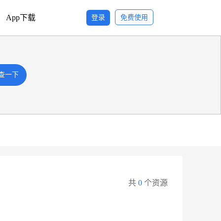
App下载
登录
免费使用
查一下
查一下
共
0
个资源