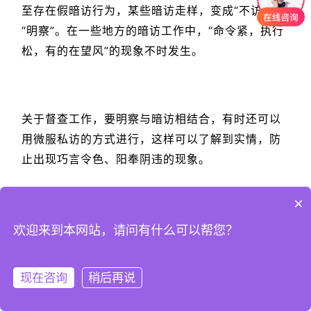
至存在假暗访行为，某些暗访走样，变成“不访”或
“明察”。在一些地方的暗访工作中，“命令紧，执行
松，有的在望风”的现象不时发生。
关于督查工作，要明察与暗访相结合，有时还可以
用微服私访的方式进行，这样可以了解到实情，防
止出现巧言令色、阳奉阴违的现象。
×
那么，什么才是暗访的正确的打开方式呢？
欢迎来到本网站，请问有什么可以帮您？
现在咨询
稍后再说
注册
登录
暗访工作，关键在暗。