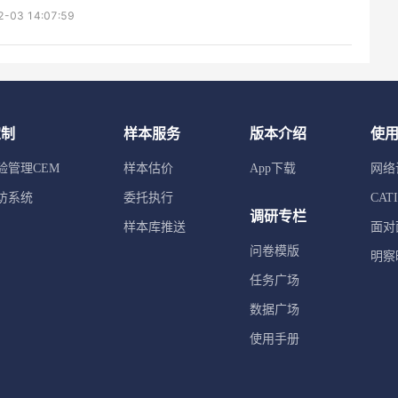
2-03 14:07:59
定制
样本服务
版本介绍
使
验管理CEM
样本估价
App下载
网络
访系统
委托执行
CA
调研专栏
样本库推送
面对
问卷模版
明察
任务广场
数据广场
使用手册