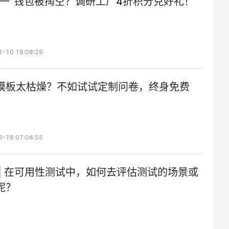
十一”钱包被掏空？调研工厂4折积分兑好礼！
1-10 18:08:29
模板太枯燥？不如试试定制问卷，终身免费
2-18 07:04:55
 | 在可用性测试中，如何去评估测试的场景或
呢？