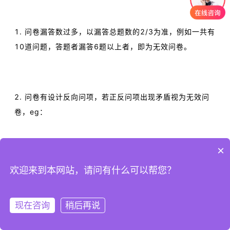
1. 问卷漏答数过多，以漏答总题数的2/3为准，例如一共有
10道问题，答题者漏答6题以上者，即为无效问卷。
2. 问卷有设计反向问项，若正反问项出现矛盾视为无效问
卷，
eg：
×
Q1：
我乐意帮助工作上有问题的同事？
欢迎来到本网站，请问有什么可以帮您？
A1：
非
常同意
现在咨询
稍后再说
注册
登录