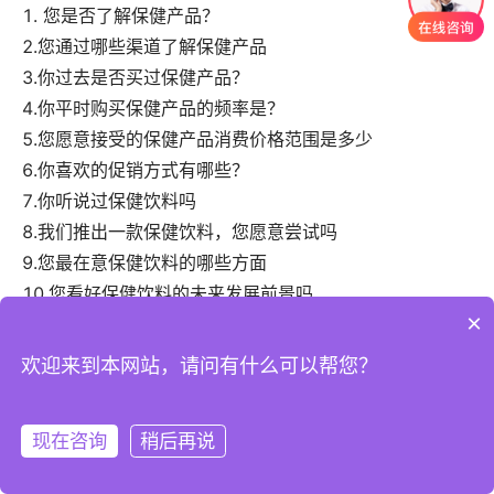
1. 您是否了解保健产品？
2.您通过哪些渠道了解保健产品
3.你过去是否买过保健产品？
4.你平时购买保健产品的频率是？
5.您愿意接受的保健产品消费价格范围是多少
6.你喜欢的促销方式有哪些？
7.你听说过保健饮料吗
8.我们推出一款保健饮料，您愿意尝试吗
9.您最在意保健饮料的哪些方面
10.您看好保健饮料的未来发展前景吗
×
11.性别：
12.年龄：
欢迎来到本网站，请问有什么可以帮您？
13.学历：
14.您目前所处行业：
现在咨询
稍后再说
注册
登录
15.您目前的职业是：
16.婚姻状况：