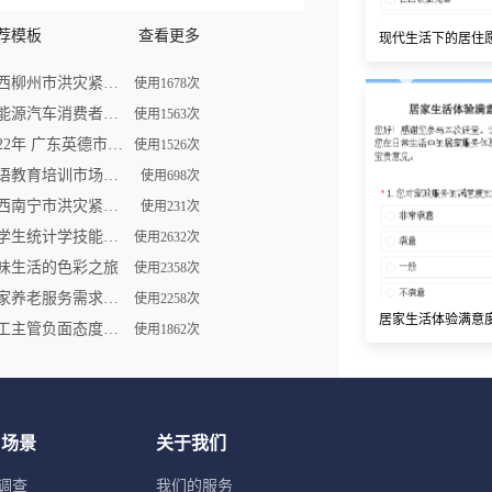
荐模板
查看更多
现代生活下的居住
广西柳州市洪灾紧急求助信息登记表
使用1678次
新能源汽车消费者购买车意向调查问卷
使用1563次
2022年 广东英德市洪灾紧急求助信息登记表
使用1526次
英语教育培训市场调查问卷表模板
使用698次
广西南宁市洪灾紧急求助信息登记表
使用231次
大学生统计学技能调查问卷
使用2632次
味生活的色彩之旅
使用2358次
居家养老服务需求调研问卷
使用2258次
居家生活体验满意
员工主管负面态度问卷
使用1862次
用场景
关于我们
调查
我们的服务