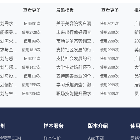
查看更多
最热模板
查看更多
推
未来财务规划需求调查
关于美容院客户满意度的问卷调查
使用651次
使用3021次
未来理财潜能探寻调查
未来出行偏好调查
使用2728次
使用2999次
未来财务规划需求调查
市场竞争态势调查问卷
使用169次
使用2999次
未来理财需求与金融形势调查
支持社区发展的行动调查
使用1819次
使用2999次
未来理财计划与您共享 | 金融服务调查
支持社会发展的公益组织参与及需求调查
使用311次
使用2999次
未来财务规划与您——一场智慧之旅
大学生对婚前怀孕认知调查
使用1417次
使用2999次
未来财务规划与投资展望调查
支持慈善事业的个人行为调查
品
使用119次
使用2999次
未来财务规划偏好及理财趋势调查
学习乐趣调查：激发学员学习动力
使用2559次
使用2999次
未来财务规划与生活愿景调查
职场技能提升需求调查
使用2554次
使用2999次
定制
样本服务
版本介绍
使
验管理CEM
样本估价
App下载
网络