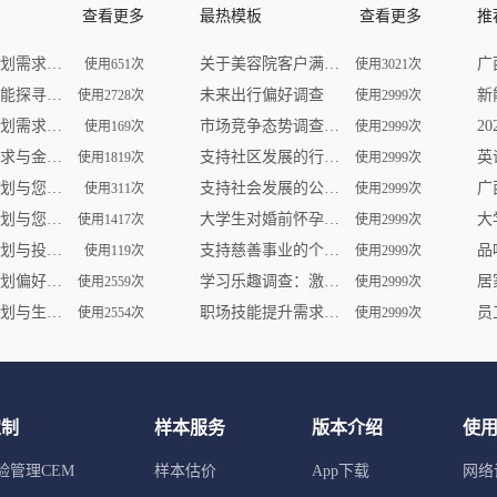
查看更多
最热模板
查看更多
推
未来财务规划需求调查
关于美容院客户满意度的问卷调查
使用651次
使用3021次
未来理财潜能探寻调查
未来出行偏好调查
使用2728次
使用2999次
未来财务规划需求调查
市场竞争态势调查问卷
使用169次
使用2999次
未来理财需求与金融形势调查
支持社区发展的行动调查
使用1819次
使用2999次
未来理财计划与您共享 | 金融服务调查
支持社会发展的公益组织参与及需求调查
使用311次
使用2999次
未来财务规划与您——一场智慧之旅
大学生对婚前怀孕认知调查
使用1417次
使用2999次
未来财务规划与投资展望调查
支持慈善事业的个人行为调查
品
使用119次
使用2999次
未来财务规划偏好及理财趋势调查
学习乐趣调查：激发学员学习动力
使用2559次
使用2999次
未来财务规划与生活愿景调查
职场技能提升需求调查
使用2554次
使用2999次
定制
样本服务
版本介绍
使
验管理CEM
样本估价
App下载
网络