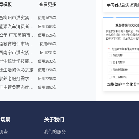
荐模板
查看更多
学习者技能需求调
广西柳州市洪灾紧急求助信息登记表
使用1678次
新能源汽车消费者购买车意向调查问卷
使用1563次
2022年 广东英德市洪灾紧急求助信息登记表
使用1526次
英语教育培训市场调查问卷表模板
使用698次
广西南宁市洪灾紧急求助信息登记表
使用231次
大学生统计学技能调查问卷
使用2632次
味生活的色彩之旅
使用2358次
居家养老服务需求调研问卷
使用2258次
观影体验与文化参
员工主管负面态度问卷
使用1862次
用场景
关于我们
调查
我们的服务