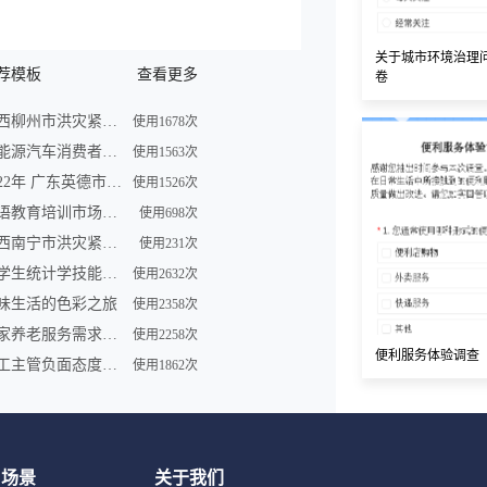
关于城市环境治理
荐模板
查看更多
卷
广西柳州市洪灾紧急求助信息登记表
使用1678次
新能源汽车消费者购买车意向调查问卷
使用1563次
2022年 广东英德市洪灾紧急求助信息登记表
使用1526次
英语教育培训市场调查问卷表模板
使用698次
广西南宁市洪灾紧急求助信息登记表
使用231次
大学生统计学技能调查问卷
使用2632次
味生活的色彩之旅
使用2358次
居家养老服务需求调研问卷
使用2258次
便利服务体验调查
员工主管负面态度问卷
使用1862次
用场景
关于我们