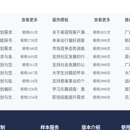
查看更多
最热模板
查看更多
推
未来财务规划需求调查
关于美容院客户满意度的问卷调查
使用651次
使用3021次
未来理财潜能探寻调查
未来出行偏好调查
使用2728次
使用2999次
未来财务规划需求调查
市场竞争态势调查问卷
使用169次
使用2999次
未来理财需求与金融形势调查
支持社区发展的行动调查
使用1819次
使用2999次
未来理财计划与您共享 | 金融服务调查
支持社会发展的公益组织参与及需求调查
使用311次
使用2999次
未来财务规划与您——一场智慧之旅
大学生对婚前怀孕认知调查
使用1417次
使用2999次
未来财务规划与投资展望调查
支持慈善事业的个人行为调查
品
使用119次
使用2999次
未来财务规划偏好及理财趋势调查
学习乐趣调查：激发学员学习动力
使用2559次
使用2999次
未来财务规划与生活愿景调查
职场技能提升需求调查
使用2554次
使用2999次
定制
样本服务
版本介绍
使