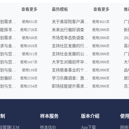
查看更多
最热模板
查看更多
推
未来财务规划需求调查
关于美容院客户满意度的问卷调查
使用651次
使用3021次
未来理财潜能探寻调查
未来出行偏好调查
使用2728次
使用2999次
未来财务规划需求调查
市场竞争态势调查问卷
使用169次
使用2999次
未来理财需求与金融形势调查
支持社区发展的行动调查
使用1819次
使用2999次
未来理财计划与您共享 | 金融服务调查
支持社会发展的公益组织参与及需求调查
使用311次
使用2999次
未来财务规划与您——一场智慧之旅
大学生对婚前怀孕认知调查
使用1417次
使用2999次
未来财务规划与投资展望调查
支持慈善事业的个人行为调查
品
使用119次
使用2999次
未来财务规划偏好及理财趋势调查
学习乐趣调查：激发学员学习动力
使用2559次
使用2999次
未来财务规划与生活愿景调查
职场技能提升需求调查
使用2554次
使用2999次
定制
样本服务
版本介绍
使
验管理CEM
样本估价
App下载
网络