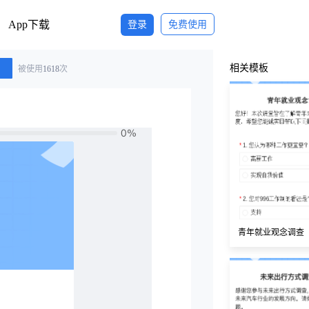
App下载
登录
免费使用
相关模板
被使用
1618
次
青年就业观念调查