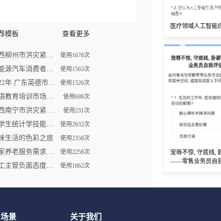
医疗领域人工智能
荐模板
查看更多
广西柳州市洪灾紧急求助信息登记表
使用1678次
新能源汽车消费者购买车意向调查问卷
使用1563次
2022年 广东英德市洪灾紧急求助信息登记表
使用1526次
英语教育培训市场调查问卷表模板
使用698次
广西南宁市洪灾紧急求助信息登记表
使用231次
大学生统计学技能调查问卷
使用2632次
味生活的色彩之旅
使用2358次
居家养老服务需求调研问卷
使用2258次
宠辱不惊, 守底线,
——零售业务员自
员工主管负面态度问卷
使用1862次
用场景
关于我们