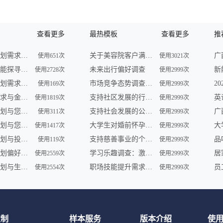
查看更多
最热模板
查看更多
推
未来财务规划需求调查
关于美容院客户满意度的问卷调查
使用651次
使用3021次
未来理财潜能探寻调查
未来出行偏好调查
使用2728次
使用2999次
未来财务规划需求调查
市场竞争态势调查问卷
使用169次
使用2999次
未来理财需求与金融形势调查
支持社区发展的行动调查
使用1819次
使用2999次
未来理财计划与您共享 | 金融服务调查
支持社会发展的公益组织参与及需求调查
使用311次
使用2999次
未来财务规划与您——一场智慧之旅
大学生对婚前怀孕认知调查
使用1417次
使用2999次
未来财务规划与投资展望调查
支持慈善事业的个人行为调查
品
使用119次
使用2999次
未来财务规划偏好及理财趋势调查
学习乐趣调查：激发学员学习动力
使用2559次
使用2999次
未来财务规划与生活愿景调查
职场技能提升需求调查
使用2554次
使用2999次
定制
样本服务
版本介绍
使