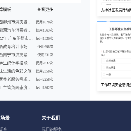
荐模板
查看更多
支持社区发展行动
广西柳州市洪灾紧急求助信息登记表
使用1678次
新能源汽车消费者购买车意向调查问卷
使用1563次
2022年 广东英德市洪灾紧急求助信息登记表
使用1526次
英语教育培训市场调查问卷表模板
使用698次
广西南宁市洪灾紧急求助信息登记表
使用231次
大学生统计学技能调查问卷
使用2632次
味生活的色彩之旅
使用2358次
居家养老服务需求调研问卷
使用2258次
工作环境安全感调
员工主管负面态度问卷
使用1862次
用场景
关于我们
调查
我们的服务