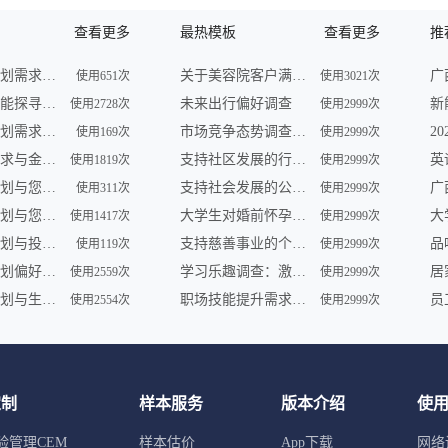
查看更多
最热模板
查看更多
推
未来财务规划需求调查
关于美容院客户满意度的问卷调查
使用651次
使用3021次
未来理财潜能探寻调查
未来出行偏好调查
使用2728次
使用2999次
未来财务规划需求调查
市场竞争态势调查问卷
使用169次
使用2999次
未来理财需求与金融形势调查
支持社区发展的行动调查
使用1819次
使用2999次
未来理财计划与您共享 | 金融服务调查
支持社会发展的公益组织参与及需求调查
使用311次
使用2999次
未来财务规划与您——一场智慧之旅
大学生对婚前怀孕认知调查
使用1417次
使用2999次
未来财务规划与投资展望调查
支持慈善事业的个人行为调查
品
使用119次
使用2999次
未来财务规划偏好及理财趋势调查
学习乐趣调查：激发学员学习动力
使用2559次
使用2999次
未来财务规划与生活愿景调查
职场技能提升需求调查
使用2554次
使用2999次
定制
样本服务
版本介绍
使
验管理CEM
样本估价
App下载
网络