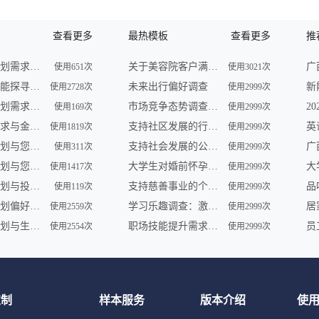
查看更多
最热模板
查看更多
推
未来财务规划需求调查
关于美容院客户满意度的问卷调查
使用651次
使用3021次
未来理财潜能探寻调查
未来出行偏好调查
使用2728次
使用2999次
未来财务规划需求调查
市场竞争态势调查问卷
使用169次
使用2999次
未来理财需求与金融形势调查
支持社区发展的行动调查
使用1819次
使用2999次
未来理财计划与您共享 | 金融服务调查
支持社会发展的公益组织参与及需求调查
使用311次
使用2999次
未来财务规划与您——一场智慧之旅
大学生对婚前怀孕认知调查
使用1417次
使用2999次
未来财务规划与投资展望调查
支持慈善事业的个人行为调查
品
使用119次
使用2999次
未来财务规划偏好及理财趋势调查
学习乐趣调查：激发学员学习动力
使用2559次
使用2999次
未来财务规划与生活愿景调查
职场技能提升需求调查
使用2554次
使用2999次
定制
样本服务
版本介绍
使