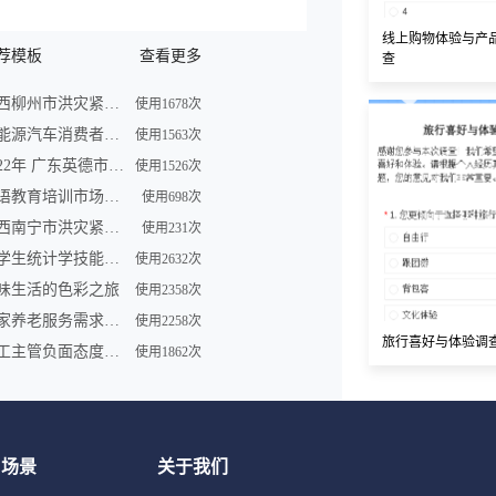
线上购物体验与产
荐模板
查看更多
查
广西柳州市洪灾紧急求助信息登记表
使用1678次
新能源汽车消费者购买车意向调查问卷
使用1563次
2022年 广东英德市洪灾紧急求助信息登记表
使用1526次
英语教育培训市场调查问卷表模板
使用698次
广西南宁市洪灾紧急求助信息登记表
使用231次
大学生统计学技能调查问卷
使用2632次
味生活的色彩之旅
使用2358次
居家养老服务需求调研问卷
使用2258次
旅行喜好与体验调
员工主管负面态度问卷
使用1862次
用场景
关于我们