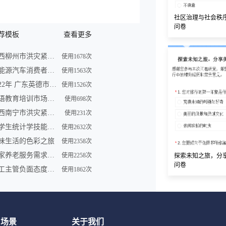
社区治理与社会秩
问卷
荐模板
查看更多
广西柳州市洪灾紧急求助信息登记表
使用1678次
新能源汽车消费者购买车意向调查问卷
使用1563次
2022年 广东英德市洪灾紧急求助信息登记表
使用1526次
英语教育培训市场调查问卷表模板
使用698次
广西南宁市洪灾紧急求助信息登记表
使用231次
大学生统计学技能调查问卷
使用2632次
味生活的色彩之旅
使用2358次
居家养老服务需求调研问卷
使用2258次
探索未知之旅，分
问卷
员工主管负面态度问卷
使用1862次
用场景
关于我们