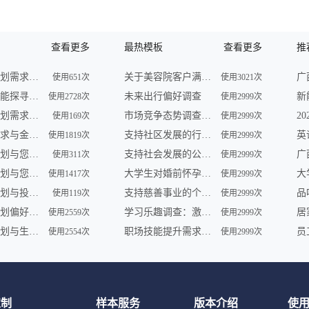
查看更多
最热模板
查看更多
推
未来财务规划需求调查
关于美容院客户满意度的问卷调查
使用651次
使用3021次
未来理财潜能探寻调查
未来出行偏好调查
使用2728次
使用2999次
未来财务规划需求调查
市场竞争态势调查问卷
使用169次
使用2999次
未来理财需求与金融形势调查
支持社区发展的行动调查
使用1819次
使用2999次
未来理财计划与您共享 | 金融服务调查
支持社会发展的公益组织参与及需求调查
使用311次
使用2999次
未来财务规划与您——一场智慧之旅
大学生对婚前怀孕认知调查
使用1417次
使用2999次
未来财务规划与投资展望调查
支持慈善事业的个人行为调查
品
使用119次
使用2999次
未来财务规划偏好及理财趋势调查
学习乐趣调查：激发学员学习动力
使用2559次
使用2999次
未来财务规划与生活愿景调查
职场技能提升需求调查
使用2554次
使用2999次
定制
样本服务
版本介绍
使