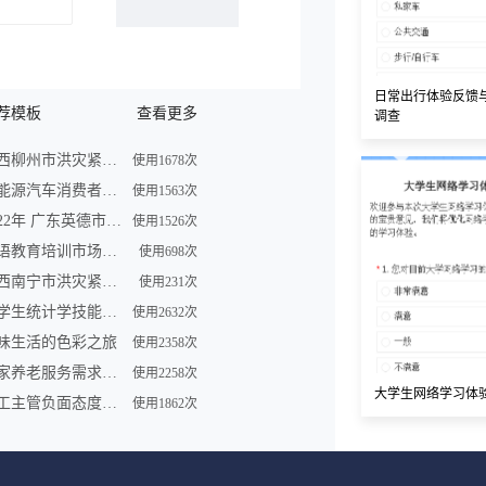
日常出行体验反馈
荐模板
查看更多
调查
广西柳州市洪灾紧急求助信息登记表
使用1678次
新能源汽车消费者购买车意向调查问卷
使用1563次
2022年 广东英德市洪灾紧急求助信息登记表
使用1526次
英语教育培训市场调查问卷表模板
使用698次
广西南宁市洪灾紧急求助信息登记表
使用231次
大学生统计学技能调查问卷
使用2632次
味生活的色彩之旅
使用2358次
居家养老服务需求调研问卷
使用2258次
大学生网络学习体
员工主管负面态度问卷
使用1862次