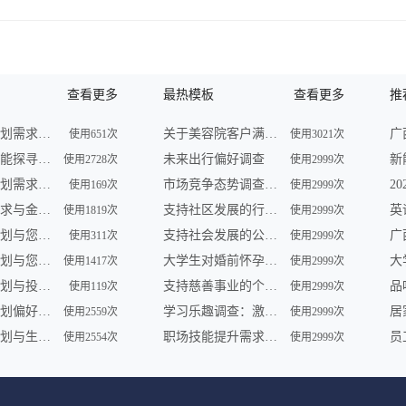
查看更多
最热模板
查看更多
推
未来财务规划需求调查
关于美容院客户满意度的问卷调查
使用651次
使用3021次
未来理财潜能探寻调查
未来出行偏好调查
使用2728次
使用2999次
未来财务规划需求调查
市场竞争态势调查问卷
使用169次
使用2999次
未来理财需求与金融形势调查
支持社区发展的行动调查
使用1819次
使用2999次
未来理财计划与您共享 | 金融服务调查
支持社会发展的公益组织参与及需求调查
使用311次
使用2999次
未来财务规划与您——一场智慧之旅
大学生对婚前怀孕认知调查
使用1417次
使用2999次
未来财务规划与投资展望调查
支持慈善事业的个人行为调查
品
使用119次
使用2999次
未来财务规划偏好及理财趋势调查
学习乐趣调查：激发学员学习动力
使用2559次
使用2999次
未来财务规划与生活愿景调查
职场技能提升需求调查
使用2554次
使用2999次