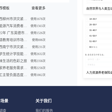
荐模板
查看更多
自然世界与人类互
广西柳州市洪灾紧急求助信息登记表
使用1678次
新能源汽车消费者购买车意向调查问卷
使用1563次
2022年 广东英德市洪灾紧急求助信息登记表
使用1526次
英语教育培训市场调查问卷表模板
使用698次
广西南宁市洪灾紧急求助信息登记表
使用231次
大学生统计学技能调查问卷
使用2632次
味生活的色彩之旅
使用2358次
居家养老服务需求调研问卷
使用2258次
人力资源养老保险
员工主管负面态度问卷
使用1862次
用场景
关于我们
调查
我们的服务