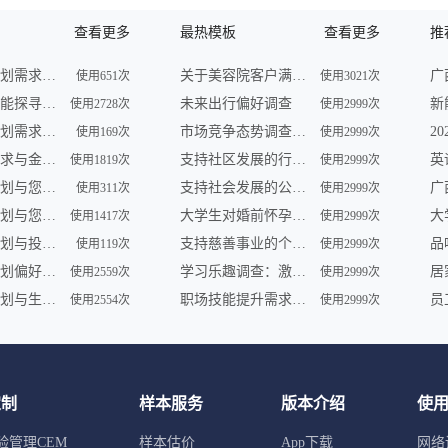
查看更多
最热模板
查看更多
推
未来财务规划需求调查
关于美容院客户满意度的问卷调查
使用651次
使用3021次
未来理财潜能探寻调查
未来出行偏好调查
使用2728次
使用2999次
未来财务规划需求调查
市场竞争态势调查问卷
使用169次
使用2999次
未来理财需求与金融形势调查
支持社区发展的行动调查
使用1819次
使用2999次
未来理财计划与您共享 | 金融服务调查
支持社会发展的公益组织参与及需求调查
使用311次
使用2999次
未来财务规划与您——一场智慧之旅
大学生对婚前怀孕认知调查
使用1417次
使用2999次
未来财务规划与投资展望调查
支持慈善事业的个人行为调查
品
使用119次
使用2999次
未来财务规划偏好及理财趋势调查
学习乐趣调查：激发学员学习动力
使用2559次
使用2999次
未来财务规划与生活愿景调查
职场技能提升需求调查
使用2554次
使用2999次
定制
样本服务
版本介绍
使
验管理CEM
样本估价
App下载
网络