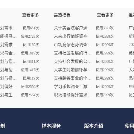
查看更多
最热模板
查看更多
推
未来财务规划需求调查
关于美容院客户满意度的问卷调查
使用651次
使用3021次
未来理财潜能探寻调查
未来出行偏好调查
使用2728次
使用2999次
未来财务规划需求调查
市场竞争态势调查问卷
使用169次
使用2999次
未来理财需求与金融形势调查
支持社区发展的行动调查
使用1819次
使用2999次
未来理财计划与您共享 | 金融服务调查
支持社会发展的公益组织参与及需求调查
使用311次
使用2999次
未来财务规划与您——一场智慧之旅
大学生对婚前怀孕认知调查
使用1417次
使用2999次
未来财务规划与投资展望调查
支持慈善事业的个人行为调查
品
使用119次
使用2999次
未来财务规划偏好及理财趋势调查
学习乐趣调查：激发学员学习动力
使用2559次
使用2999次
未来财务规划与生活愿景调查
职场技能提升需求调查
使用2554次
使用2999次
定制
样本服务
版本介绍
使