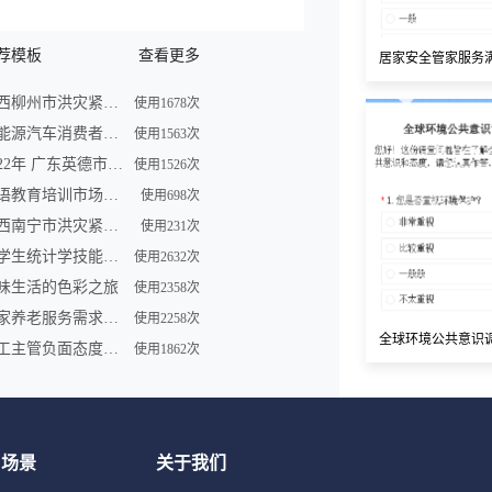
荐模板
查看更多
居家安全管家服务
广西柳州市洪灾紧急求助信息登记表
使用1678次
新能源汽车消费者购买车意向调查问卷
使用1563次
2022年 广东英德市洪灾紧急求助信息登记表
使用1526次
英语教育培训市场调查问卷表模板
使用698次
广西南宁市洪灾紧急求助信息登记表
使用231次
大学生统计学技能调查问卷
使用2632次
味生活的色彩之旅
使用2358次
居家养老服务需求调研问卷
使用2258次
全球环境公共意识
员工主管负面态度问卷
使用1862次
用场景
关于我们