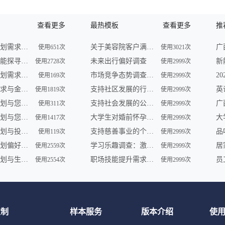
查看更多
最热模板
查看更多
推
未来财务规划需求调查
关于美容院客户满意度的问卷调查
使用651次
使用3021次
未来理财潜能探寻调查
未来出行偏好调查
使用2728次
使用2999次
未来财务规划需求调查
市场竞争态势调查问卷
使用169次
使用2999次
未来理财需求与金融形势调查
支持社区发展的行动调查
使用1819次
使用2999次
未来理财计划与您共享 | 金融服务调查
支持社会发展的公益组织参与及需求调查
使用311次
使用2999次
未来财务规划与您——一场智慧之旅
大学生对婚前怀孕认知调查
使用1417次
使用2999次
未来财务规划与投资展望调查
支持慈善事业的个人行为调查
品
使用119次
使用2999次
未来财务规划偏好及理财趋势调查
学习乐趣调查：激发学员学习动力
使用2559次
使用2999次
未来财务规划与生活愿景调查
职场技能提升需求调查
使用2554次
使用2999次
定制
样本服务
版本介绍
使