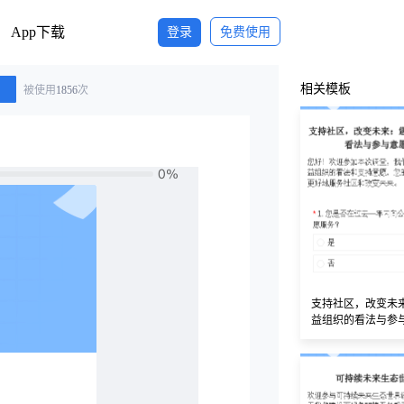
App下载
登录
免费使用
相关模板
被使用
1856
次
支持社区，改变未
益组织的看法与参