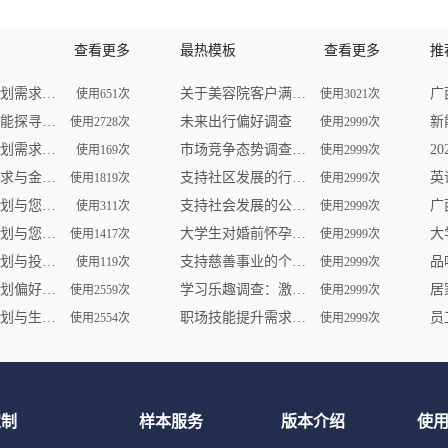
查看更多
最热模板
查看更多
推
未来财务规划需求调查
关于美容院客户满意度的问卷调查
使用651次
使用3021次
未来理财潜能探寻调查
未来出行偏好调查
使用2728次
使用2999次
未来财务规划需求调查
市场竞争态势调查问卷
使用169次
使用2999次
未来理财需求与金融形势调查
支持社区发展的行动调查
使用1819次
使用2999次
未来理财计划与您共享 | 金融服务调查
支持社会发展的公益组织参与及需求调查
使用311次
使用2999次
未来财务规划与您——一场智慧之旅
大学生对婚前怀孕认知调查
使用1417次
使用2999次
未来财务规划与投资展望调查
支持慈善事业的个人行为调查
品
使用119次
使用2999次
未来财务规划偏好及理财趋势调查
学习乐趣调查：激发学员学习动力
使用2559次
使用2999次
未来财务规划与生活愿景调查
职场技能提升需求调查
使用2554次
使用2999次
定制
样本服务
版本介绍
使