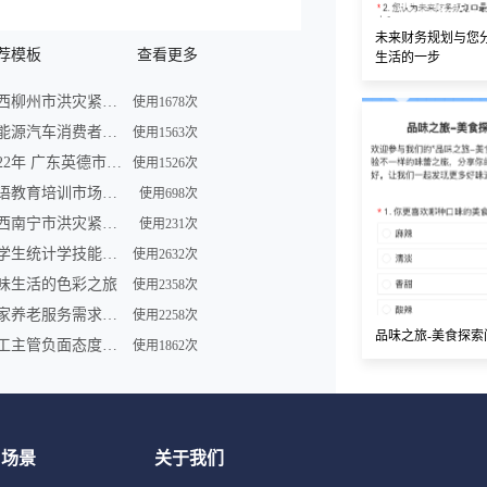
未来财务规划与您
荐模板
查看更多
生活的一步
广西柳州市洪灾紧急求助信息登记表
使用1678次
新能源汽车消费者购买车意向调查问卷
使用1563次
2022年 广东英德市洪灾紧急求助信息登记表
使用1526次
英语教育培训市场调查问卷表模板
使用698次
广西南宁市洪灾紧急求助信息登记表
使用231次
大学生统计学技能调查问卷
使用2632次
味生活的色彩之旅
使用2358次
居家养老服务需求调研问卷
使用2258次
品味之旅-美食探索
员工主管负面态度问卷
使用1862次
用场景
关于我们