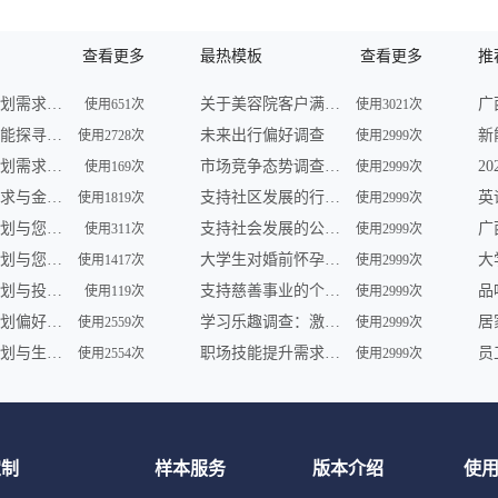
查看更多
最热模板
查看更多
推
未来财务规划需求调查
关于美容院客户满意度的问卷调查
使用651次
使用3021次
未来理财潜能探寻调查
未来出行偏好调查
使用2728次
使用2999次
未来财务规划需求调查
市场竞争态势调查问卷
使用169次
使用2999次
未来理财需求与金融形势调查
支持社区发展的行动调查
使用1819次
使用2999次
未来理财计划与您共享 | 金融服务调查
支持社会发展的公益组织参与及需求调查
使用311次
使用2999次
未来财务规划与您——一场智慧之旅
大学生对婚前怀孕认知调查
使用1417次
使用2999次
未来财务规划与投资展望调查
支持慈善事业的个人行为调查
品
使用119次
使用2999次
未来财务规划偏好及理财趋势调查
学习乐趣调查：激发学员学习动力
使用2559次
使用2999次
未来财务规划与生活愿景调查
职场技能提升需求调查
使用2554次
使用2999次
定制
样本服务
版本介绍
使