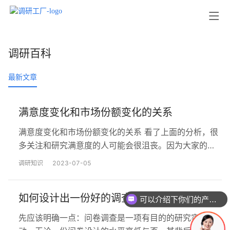
调研百科
最新文章
满意度变化和市场份额变化的关系
满意度变化和市场份额变化的关系 看了上面的分析，很
多关注和研究满意度的人可能会很沮丧。因为大家的潜
意识里都希望高的顾客满意度导致高的市场份额。实际
调研知识
2023-07-05
上，高的满意度可以导致高的情感忠诚，高的情感忠诚
驱动高的行为忠诚，从而达到提高销售量的目标。问题
如何设计出一份好的调查问卷？
是，销售量不仅仅受到满意度的影响，还受到其它因素
可以介绍下你们的产品么
的影响，比如：有限的产品/服务提供者、高昂的转换成
先应该明确一点：问卷调查是一项有目的的研究实践活
本、长期的情感依赖等…