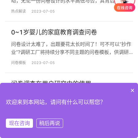
动，无论一份问卷设计的水平高低与否，其背后必然存
在着特定的研究目的。因此将要设计的问卷就是为你的
热点解读
2023-07-05
特定研究目的服务的。这是设计问卷之前必须植根于脑
海中的一个观念。既然问卷调查是一项有目的的研究实
0~1岁婴儿的家庭教育调查问卷
践活动，那么从理论指导实践的角度出发进行就是必须
的，即设计问卷前必须要做好充足的理论准备，宏观层
问卷设计太难了，出题要花太长时间了！可不可以“抄作
面上应做到以下两点： 1…
业”?调研工厂将持续分享不同主题的问卷模板，供调研
入门者参考、引用。今天调研工厂给大家带来的是“0~1
问卷模板
2023-07-05
岁婴儿的家庭教育调查问卷”问卷模板，设计问卷不再犯
愁！ 【问卷模板】0~1岁婴儿的家庭教育调查问卷本模
问卷调查在用户研究中的使用
板用于婴儿家庭教育调查问卷，模板包含27道题，题目
×
如下：1.谁主要承担教养宝宝的责任2.文化程度（抚育
传统企业的市场调研部门，互联网公司的用户研究部
人）…
欢迎来到本网站，请问有什么可以帮您？
门，政府的统计局统计队，高校等研究机构，咨询公
司……处处可见问卷的身影。投放的问卷的方式有很多：
热点解读
2023-07-05
邮寄，随机街访，入户调查，走进特定群体中邀请填
现在咨询
稍后再说
注册
登录
写， 电子邮件发放，社交网络传播，熟人滚雪球推荐，
城乡居民养老焦虑调查问卷模板
站内信投放（适合有账号体系的产品，对产品使用群体