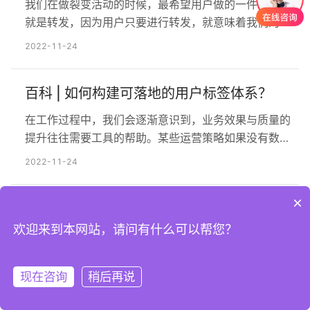
我们在做裂变活动的时候，最希望用户做的一件事情，
就是转发，因为用户只要进行转发，就意味着我们的产
品有了曝光，从而增加销售转化的机率。那么问题来
2022-11-24
了，用户为什么要帮助我们进行转发呢？ 一. 线上线下
的分享场景 当手机还没有那么智能，我们绝大多数的
百科 | ​​如何构建可落地的用户标签体系？
分享还源自于口碑的传播，可能是QQ上和朋友进行交
谈、或者接触到的都是线上的一些广告、以及线下好友
在工作过程中，我们会逐渐意识到，业务效果与质量的
当面的私聊，直到现…
提升往往需要工具的帮助。某些运营策略如果没有数据
系统、数据算法的加持，很难实施并发挥出价值；同
2022-11-24
时，技术和业务是相辅相成的，只有基于一个确定的业
务目标去反推系统应该具备的能力，才能够做出真正有
×
从实例中分析如何挖掘业务需求、用户需
价值的数据产品。 一、学会给用户打标签推送运营的核
心问题是：在什么时间，向什么受众，推送什么样的内
求、功能需求
欢迎来到本网站，请问有什么可以帮您？
容。 我们看到的常见推送…
在挖掘需求里面，经常会遇到这三个概念：业务需求、
用户需求、功能需求，但往往，大多数人很容易搞混，
现在咨询
稍后再说
注册
登录
首先从广泛定义上做一个解释： 业务需求（ Business
2022-11-24
requirement ） 表示组织或客户高层次的目标。业务