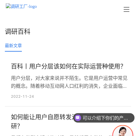
调研百科
最新文章
百科丨用户分层该如何在实际运营种使用？
用户分层，对大家来说并不陌生。它是用户运营中常见
的概念。随着移动互动网人口红利的消失，企业面临着
流量和留存的问题——公域流量竞争激烈、获取成本
2022-11-24
高，私域流量也由于用户的越来越多元化而变得粘性匮
乏。 「用户分层」既可以为企业扩展更多红利渠道、圈
如何能让用户自愿转发活动信息和问卷调
层精准引流，也可以帮助企业精细化运营，为核心流量
可以介绍下你们的产品么
建护城河，用最小的成本使用户价值最大化。 一、如何
研？
理解用户分层？ 在网…