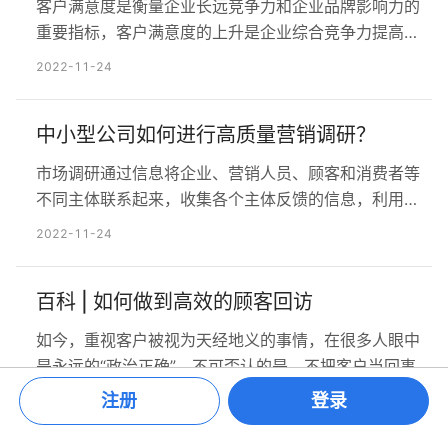
客户满意度是衡量企业长远竞争力和企业品牌影响力的
小时，持…
重要指标，客户满意度的上升是企业综合竞争力提高的
结果，所以关注客户满意度是非常关键的。 一. 产品满
2022-11-24
意度可从以下方面进行测评 1.您对我公司产品质量的
评价。 2.您对我公司产品发挥功效的评价。 3.您对我公
中小型公司如何进行高质量营销调研？
司产品使用方便性的评价。 4.您对我公司产品购买方便
性的评价。 5.您对我公司产品安全性能的评价。 6…
市场调研通过信息将企业、营销人员、顾客和消费者等
不同主体联系起来，收集各个主体反馈的信息，利用这
些信息识别营销活动中的机会，以及可能出现的问题，
2022-11-24
从而制定活动方案，实现业绩。 市场调研看起来是收集
了很多零散信息，但其实蕴藏着巨大价值，调研中每项
百科 | 如何做到高效的顾客回访
问题都有其价值与意义，不同主题的回答方式代表了不
同主体的主观意识，通过对这些回答的分析，可以从中
如今，重视客户被视为天经地义的事情，在很多人眼中
找到营销机会。 …
是永远的“政治正确”，不可否认的是，不把客户当回事的
公司的确会被客户光速抛弃，最终不得不面对倒闭的结
注册
登录
2022-11-24
果。 许多公司都在想尽办法让客户满意，于是如何衡量
客户的满意度就成了许多公司的课题。主流观点是，客