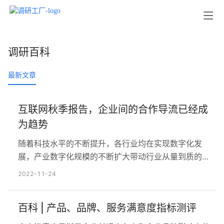
调研百科
最新文章
互联网秋季报告，企业间的合作导流已经成
为趋势
随着科技水平的不断提升，各行业均在实现数字化发
展，产业数字化规模的不断扩大带动行业从量到质的跨
越，正在激发新的动能。单纯增加投放额度对品牌增长
2022-11-24
已收效甚微，品牌需要基于用户属性和诉求，有机的整
合品牌资源来进行营销拓展，实现更精细的投放触达。
百科 | 产品、品牌、服务满意度指标测评
截止2021年9月，中国移动互联网月活用户达到11.67
亿，月人均单日使用次数和时长分别达到115.1次、6.6