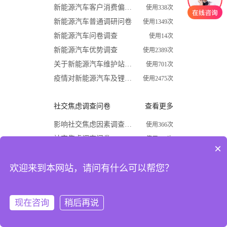
新能源汽车客户消费偏好调查问卷
使用338次
新能源汽车普通调研问卷
使用1349次
新能源汽车问卷调查
使用14次
新能源汽车优势调查
使用2389次
关于新能源汽车维护站调查问卷
使用701次
疫情对新能源汽车及锂电行业影响调查问卷
使用2475次
社交焦虑调查问卷
查看更多
影响社交焦虑因素调查问卷
使用366次
社交焦虑调查问卷
使用870次
×
大学生社交焦虑程度调查问卷
使用1624次
欢迎来到本网站，请问有什么可以帮您？
关于大学生社交焦虑问卷调查
使用677次
高中生社交焦虑调查问卷
使用1867次
大学生社交焦虑现状和成因调查
使用1009次
现在咨询
稍后再说
注册
登录
开学必备
查看更多