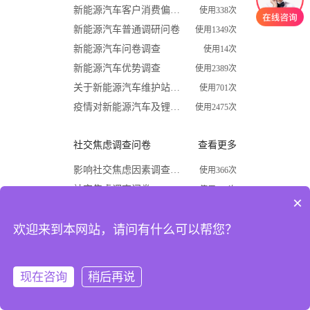
新能源汽车客户消费偏好调查问卷
使用338次
新能源汽车普通调研问卷
使用1349次
新能源汽车问卷调查
使用14次
新能源汽车优势调查
使用2389次
关于新能源汽车维护站调查问卷
使用701次
疫情对新能源汽车及锂电行业影响调查问卷
使用2475次
社交焦虑调查问卷
查看更多
影响社交焦虑因素调查问卷
使用366次
社交焦虑调查问卷
使用870次
×
大学生社交焦虑程度调查问卷
使用1624次
欢迎来到本网站，请问有什么可以帮您？
关于大学生社交焦虑问卷调查
使用677次
高中生社交焦虑调查问卷
使用1867次
大学生社交焦虑现状和成因调查
使用1009次
现在咨询
稍后再说
注册
登录
开学必备
查看更多