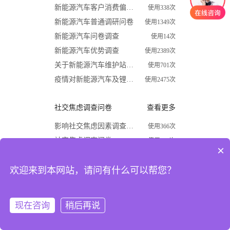
新能源汽车客户消费偏好调查问卷
使用338次
新能源汽车普通调研问卷
使用1349次
新能源汽车问卷调查
使用14次
新能源汽车优势调查
使用2389次
关于新能源汽车维护站调查问卷
使用701次
疫情对新能源汽车及锂电行业影响调查问卷
使用2475次
社交焦虑调查问卷
查看更多
影响社交焦虑因素调查问卷
使用366次
社交焦虑调查问卷
使用870次
×
大学生社交焦虑程度调查问卷
使用1624次
欢迎来到本网站，请问有什么可以帮您？
关于大学生社交焦虑问卷调查
使用677次
高中生社交焦虑调查问卷
使用1867次
大学生社交焦虑现状和成因调查
使用1009次
现在咨询
稍后再说
注册
登录
开学必备
查看更多