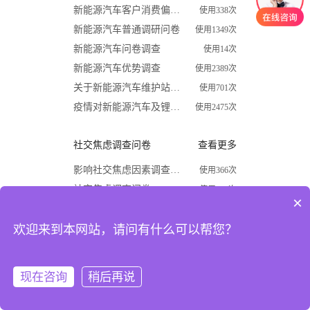
新能源汽车客户消费偏好调查问卷
使用338次
新能源汽车普通调研问卷
使用1349次
新能源汽车问卷调查
使用14次
新能源汽车优势调查
使用2389次
关于新能源汽车维护站调查问卷
使用701次
疫情对新能源汽车及锂电行业影响调查问卷
使用2475次
社交焦虑调查问卷
查看更多
影响社交焦虑因素调查问卷
使用366次
社交焦虑调查问卷
使用870次
×
大学生社交焦虑程度调查问卷
使用1624次
欢迎来到本网站，请问有什么可以帮您？
关于大学生社交焦虑问卷调查
使用677次
高中生社交焦虑调查问卷
使用1867次
大学生社交焦虑现状和成因调查
使用1009次
现在咨询
稍后再说
注册
登录
开学必备
查看更多