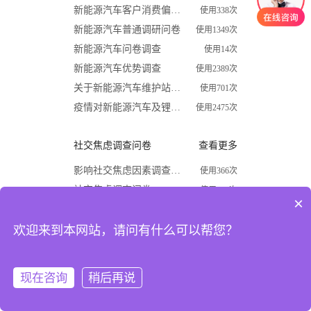
新能源汽车客户消费偏好调查问卷
使用338次
新能源汽车普通调研问卷
使用1349次
新能源汽车问卷调查
使用14次
新能源汽车优势调查
使用2389次
关于新能源汽车维护站调查问卷
使用701次
疫情对新能源汽车及锂电行业影响调查问卷
使用2475次
社交焦虑调查问卷
查看更多
影响社交焦虑因素调查问卷
使用366次
社交焦虑调查问卷
使用870次
×
大学生社交焦虑程度调查问卷
使用1624次
欢迎来到本网站，请问有什么可以帮您？
关于大学生社交焦虑问卷调查
使用677次
高中生社交焦虑调查问卷
使用1867次
大学生社交焦虑现状和成因调查
使用1009次
现在咨询
稍后再说
注册
登录
开学必备
查看更多