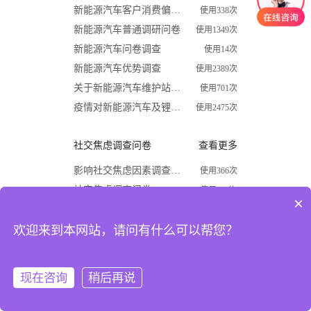
新能源汽车客户消费偏好调查问卷
使用338次
新能源汽车普通调研问卷
使用1349次
新能源汽车问卷调查
使用14次
新能源汽车优势调查
使用2389次
关于新能源汽车维护站调查问卷
使用701次
疫情对新能源汽车及锂电行业影响调查问卷
使用2475次
社交焦虑调查问卷
查看更多
影响社交焦虑因素调查问卷
使用366次
社交焦虑调查问卷
使用870次
×
大学生社交焦虑程度调查问卷
使用1624次
欢迎来到本网站，请问有什么可以帮您？
关于大学生社交焦虑问卷调查
使用677次
高中生社交焦虑调查问卷
使用1867次
大学生社交焦虑现状和成因调查
使用1009次
现在咨询
稍后再说
注册
登录
开学必备
查看更多