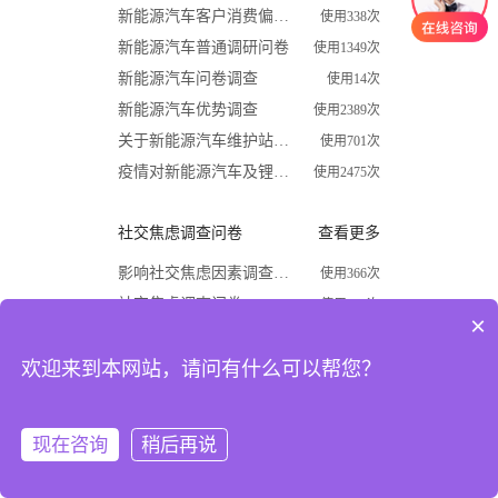
新能源汽车客户消费偏好调查问卷
使用338次
新能源汽车普通调研问卷
使用1349次
新能源汽车问卷调查
使用14次
新能源汽车优势调查
使用2389次
关于新能源汽车维护站调查问卷
使用701次
疫情对新能源汽车及锂电行业影响调查问卷
使用2475次
社交焦虑调查问卷
查看更多
影响社交焦虑因素调查问卷
使用366次
社交焦虑调查问卷
使用870次
×
大学生社交焦虑程度调查问卷
使用1624次
欢迎来到本网站，请问有什么可以帮您？
关于大学生社交焦虑问卷调查
使用677次
高中生社交焦虑调查问卷
使用1867次
大学生社交焦虑现状和成因调查
使用1009次
现在咨询
稍后再说
注册
登录
开学必备
查看更多