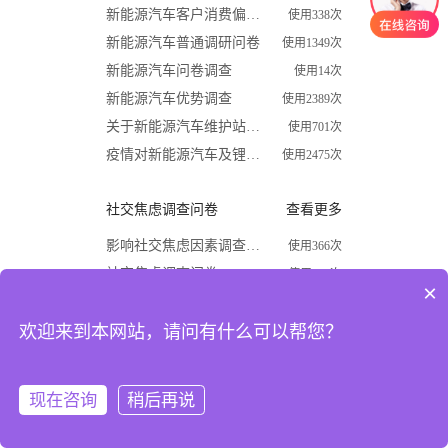
新能源汽车客户消费偏好调查问卷
使用338次
新能源汽车普通调研问卷
使用1349次
新能源汽车问卷调查
使用14次
新能源汽车优势调查
使用2389次
关于新能源汽车维护站调查问卷
使用701次
疫情对新能源汽车及锂电行业影响调查问卷
使用2475次
社交焦虑调查问卷
查看更多
影响社交焦虑因素调查问卷
使用366次
社交焦虑调查问卷
使用870次
×
大学生社交焦虑程度调查问卷
使用1624次
欢迎来到本网站，请问有什么可以帮您？
关于大学生社交焦虑问卷调查
使用677次
高中生社交焦虑调查问卷
使用1867次
大学生社交焦虑现状和成因调查
使用1009次
现在咨询
稍后再说
注册
登录
开学必备
查看更多