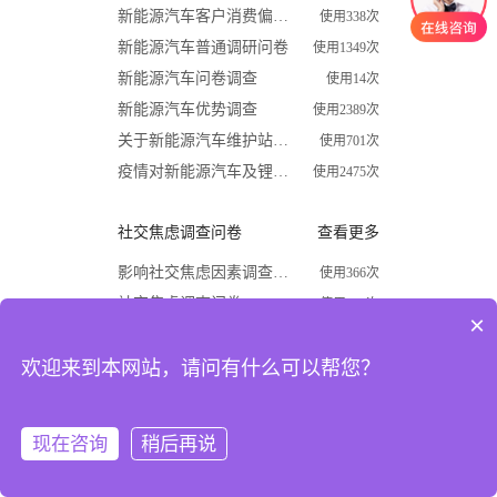
新能源汽车客户消费偏好调查问卷
使用338次
新能源汽车普通调研问卷
使用1349次
新能源汽车问卷调查
使用14次
新能源汽车优势调查
使用2389次
关于新能源汽车维护站调查问卷
使用701次
疫情对新能源汽车及锂电行业影响调查问卷
使用2475次
社交焦虑调查问卷
查看更多
影响社交焦虑因素调查问卷
使用366次
社交焦虑调查问卷
使用870次
×
大学生社交焦虑程度调查问卷
使用1624次
欢迎来到本网站，请问有什么可以帮您？
关于大学生社交焦虑问卷调查
使用677次
高中生社交焦虑调查问卷
使用1867次
大学生社交焦虑现状和成因调查
使用1009次
现在咨询
稍后再说
注册
登录
开学必备
查看更多