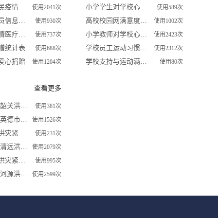
江东街道居民疫情防控信息登记表
小学学生对学校心理健康教育满意度调查表
使用2041次
使用589次
外地返程人员信息统计表
高校校园网满意度调查问卷
使用930次
使用1002次
组建抗击疫情医疗救治预备队报名
小学教师对学校心理健康教育满意度调查表
使用737次
使用2423次
赠统计表
学校员工运动习惯调查
使用688次
使用2312次
爱心捐赠
学校支持与运动满意度关系调查
使用1204次
使用80次
查看更多
2022年 广东韶关洪灾紧急求助信息登记表
使用381次
2022年 广东英德市洪灾紧急求助信息登记表
使用1526次
广西南宁市洪灾紧急求助信息登记表
使用231次
2022年 广东清远洪灾紧急求助信息登记表
使用2079次
广西桂林市洪灾紧急求助信息登记表
使用995次
2022年 广东河源洪灾紧急求助信息登记表
使用2599次