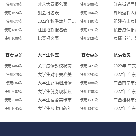
才艺大赛报名表
使用870次
使用2089次
聚会报名表
使用1624次
使用2644次
2022年秋季幼儿园招生预报名登记表
使用677次
使用1493次
社团招新报名表
抗击疫情捐
使用1867次
使用1797次
比赛报名表
疫情当前，
使用1009次
使用2829次
查看更多
大学生调查
查看更多
抗洪救灾
关于疫情封校状态下大学生每周运动量的调查问卷
使用1484次
使用2423次
大学生对于美容美体的看法
使用879次
使用2245次
大学生药物滥用情况调查问卷
使用684次
使用1888次
大学生健身现状及影响因素的调查研究
使用2602次
使用1708次
大学生宿舍美甲市场调研
使用2508次
使用1531次
大学生咳嗽用药的调查
使用1645次
使用1347次