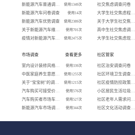
新能源汽车普通调研问卷
社交焦虑调查问卷
使用1349次
新能源汽车问卷调查
大学生社交焦虑程度调查问卷
使用14次
新能源汽车优势调查
关于大学生社交焦虑问卷调查
使用2389次
关于新能源汽车维护站调查问卷
高中生社交焦虑调查问卷
使用701次
疫情对新能源汽车及锂电行业影响调查问卷
大学生社交焦虑现状和成因调查
使用2475次
市场调查
查看更多
社区管家
室内设计装修风格喜好调查
社区治安调查问卷
使用339次
中医家庭养生意愿问卷调查
社区环境卫生调查问卷
使用1255次
关于“宝宝树”的调查问卷
社区疫情防控政策措施及居民满意度调查
使用1215次
汽车购买可接受价位调查问卷
小区居民生活垃圾分类问卷调查
使用576次
汽车购买者市场车型调查问卷
社区老年人需求问卷调查
使用527次
新能源汽车市场调查问卷
社区文化活动调查问卷
使用344次