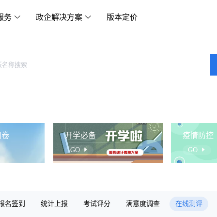
服务
政企解决方案
版本定价
问卷
开学必备
疫情防控
GO
GO
报名签到
统计上报
考试评分
满意度调查
在线测评