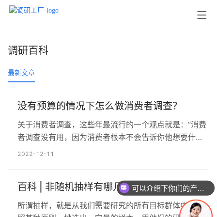
调研百科
最新文章
没有预算的情况下怎么做消费者调查？
关于消费者调查，这些年最流行的一个观点就是：“消费
者调查没有用，因为消费者根本不会告诉你他想要什
么。”这句话缺乏最基本的逻辑，这就相当于是说：“战场
2022-12-11
调查没有用，因为敌人不会告诉你他真实的作战意图是
什么。” 说这句话的人，完全是在用“调查没有用”，来
百科 | 非随机抽样有哪几种方式？
掩盖自己诊断能力的缺失。实际上，大部分时候，并不
可以介绍下你们的产品么
你们是怎么收费的呢
是调查本身没有用，而是大部分人使用了错误的方法。
所谓抽样，就是从我们需要研究的所有目标群体中，按
既…