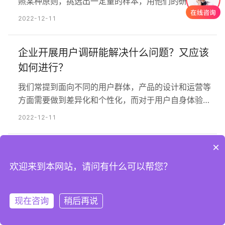
照某种原则，挑选出一定量的样本，用他们的研究结
果，代表目标群体整体结果。 抽样的目的是通过对一部
2022-12-11
分被选择的样本来推断总体，要求我们抽取的样本具有
能够代表总体质量特征的性质，也就是抽样的代表性。
企业开展用户调研能解决什么问题？又应该
为此，我们就要采用合适、合理的，能够使样本更具有
代表性特征的抽样方法来抽取样本。抽样方法从…
如何进行？
我们常提到面向不同的用户群体，产品的设计和运营等
方面需要做到差异化和个性化，而对于用户自身体验的
研究，因地制宜更是必要。在做To B产品用户研究时，
2022-12-11
若照搬To C的研究模式，势必产生诸多问题。 To B产品
的用户研究到底有什么特点？我们又该如何开展用研工
×
百科 | 和种子用户一对一的深度访谈，8条原
作呢？ 一、To B产品的用研目标 1. 研究对象 B端与C端
产品的划分其实是基于用户群体的不同，前者面向…
则要清楚
欢迎来到本网站，请问有什么可以帮您？
在互联网产品的生命周期中，用户研究已经成为不可或
缺的一环。在大型互联网公司中，可能会配有专门的用
现在咨询
稍后再说
注册
登录
户调研部门，但创业公司就没有这么幸福了，产品部门
2022-12-11
的人大多数情况下只能自己顶上。 在创业经历中，用研